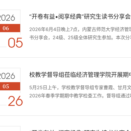
2的认知框架，分析人类判断偏误对经济行为的深刻
2026
“开卷有益•阅享经典”研究生读书分享会 
06
2026年6月4日晚上7点，内蒙古师范大学经济管
书分享会，24级、25级全体研究生参加。本次分
05
究生依次分享经典著作：24级裴玉宁分享道格拉
制度根源与所有权结构的演化逻辑；24级秦楠分
中的路径依赖与国家理论；25级杨浩东分享厉以宁
2026
校教学督导组莅临经济管理学院开展期
05
5月25日上午，学校教学督导组专家曹霞、甘月
2026年春季学期期中教学检查工作。督导组通
26
对学院本科教学运行与质量提升工作进行全面细
与微专业课程建设、上学期本科课程考核评价及
提升等方面，向督导组作了全面汇报，详细介绍了学