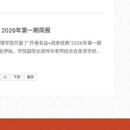
智如水书记介绍了学院的办学特色、学科优势及人才
力于培养兼具理论功底与实践能力的复合型经济管理
、优势互补，...
2026年第一期简报
管理学院开展了“开卷有益•阅享经典”2026年第一期
享会伊始，学院副院长胡伟华老师结合自身求学经
读书对科研工作具有不可替代的重要意义。她指出，
思想，为青年认识社会、规划人生提供支撑，助力其
学研究生李冬梅主持，...
.
13
下页
尾页