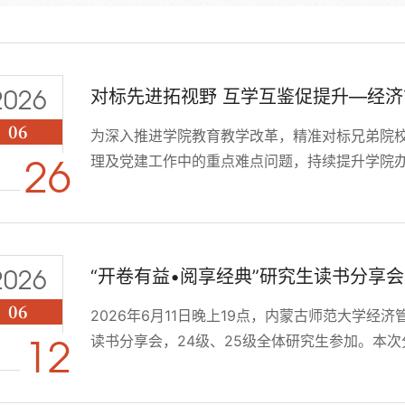
2026
对标先进拓视野 互学互鉴促提升—经
06
为深入推进学院教育教学改革，精准对标兄弟院
理及党建工作中的重点难点问题，持续提升学院办
26
蒙古师范大学经济管理学院智如水书记、胡伟华
师范大学商学院、山东师范大学经济学院开展专题调
师范大学开展座谈调研。双方围绕教学提质、课程思
2026
“开卷有益•阅享经典”研究生读书分享会 
06
2026年6月11日晚上19点，内蒙古师范大学经济
读书分享会，24级、25级全体研究生参加。本
12
璇主持，4名研究生依次分享经典著作：24级马
经济学对“理性人”假设的挑战；24级张万豪分享