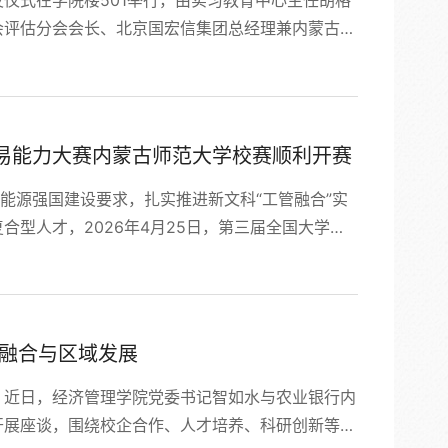
会评估分会会长、北京国宏信集团总经理兼内蒙古价
加。智如水书记首先代表学院，向支持学院人才培养
他指出设立奖学金，既是对优秀学子的激励，也是对
他勉励获奖学生珍惜荣誉，...
易能力大赛内蒙古师范大学校赛顺利开赛
能源强国建设要求，扎实推进新文科“工管融合”实
型人才，2026年4月25日，第三届全国大学生
校赛正式开赛。本次校赛由我院主办，作为全国大赛
。全国大学生电力市场－碳市场交易能力大赛是国内
电碳融合，...
教融合与区域发展
，近日，经济管理学院党委书记智如水与农业银行内
开展座谈，围绕校企合作、人才培养、科研创新等核