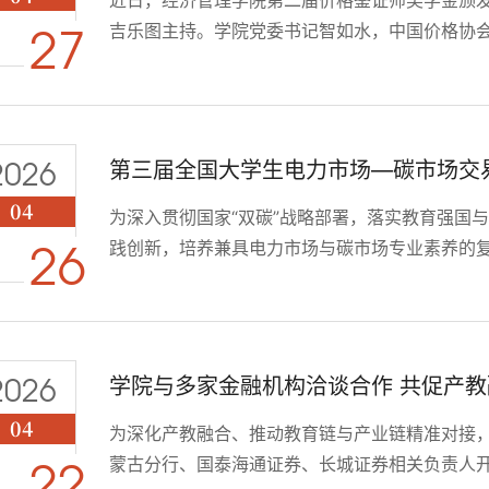
吉乐图主持。学院党委书记智如水，中国价格协
27
格协会会长云金平出席，获奖学生及师生代表参
的内蒙古价格协会、北京国宏信集团表示感谢。
学院育人工作的肯定，为产教融合提供了有力支撑。
2026
第三届全国大学生电力市场—碳市场交
04
为深入贯彻国家“双碳”战略部署，落实教育强国与
践创新，培养兼具电力市场与碳市场专业素养的复合
26
电力市场－碳市场交易能力大赛内蒙古师范大学
的重要遴选环节，吸引了三十余名师生踊跃参与
聚焦电碳融合领域的高水平学科竞赛，本届大赛以“
2026
学院与多家金融机构洽谈合作 共促产
04
为深化产教融合、推动教育链与产业链精准对接
蒙古分行、国泰海通证券、长城证券相关负责人
22