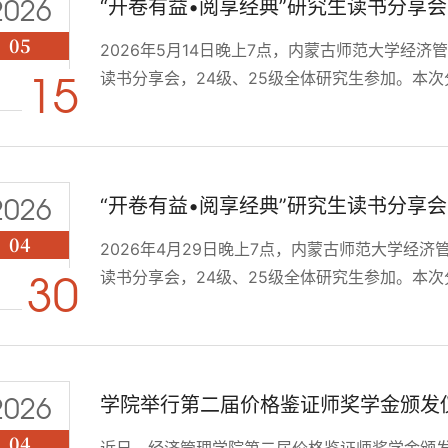
2026
“开卷有益•阅享经典”研究生读书分享会 
05
2026年5月14日晚上7点，内蒙古师范大学经济
读书分享会，24级、25级全体研究生参加。本次
15
研究生依次分享经典著作：24级赖德力格尔胡分
成本理论的核心逻辑；25级薛舒瑜分享张维迎《
发展；25级张美琪分享《金融学文献通论·宏观
系；...
2026
“开卷有益•阅享经典”研究生读书分享会 
04
2026年4月29日晚上7点，内蒙古师范大学经济管
读书分享会，24级、25级全体研究生参加。本次
30
研究生依次分享经典著作：24级李新哲分享聂辉
读“契约理论”的内在逻辑、揭示社会的博弈与选择
《诺斯的制度、制度变迁与经济绩效》，以制度为基
2026
学院举行第二届价格鉴证师奖学金颁发
04
近日，经济管理学院第二届价格鉴证师奖学金颁发