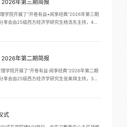
2026年第三期简报
管理学院开展了“开卷有益•阅享经典”2026年第三期
分享会由25级西方经济学研究生杨浩东主持，4名
享科斯《企业的性质》，解读企业存在缘由及交易
理念的力量》，阐述理念如何驱动制度变迁与社会
金融卷》，梳理宏观金融学的理论脉络与文献体
2026年第二期简报
理学院开展了“开卷有益·阅享经典”2026年第二期
分享会由25级西方经济学研究生张美琪主持，3名
华《一切皆契约：真实世界中的博弈与决策》，解
本质；24级张彤分享道格拉斯·诺斯的经典著作
础诠释经济现象，...
仪式
仪式在学院楼501举行，由实习教育中心主任胡格