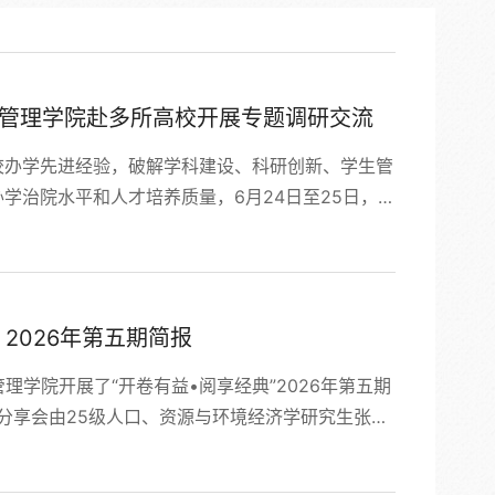
济管理学院赴多所高校开展专题调研交流
校办学先进经验，破解学科建设、科研创新、学生管
学治院水平和人才培养质量，6月24日至25日，内
副院长带队，先后赴湖南大学经济与贸易学院、湖南
研交流。6 月 24 日，调研组赴湖南大学、湖南
政、...
2026年第五期简报
管理学院开展了“开卷有益•阅享经典”2026年第五期
次分享会由25级人口、资源与环境经济学研究生张子
钰煊分享理查德·塞勒《错误的行为》，系统梳理行为
丹尼尔·卡尼曼《思考，快与慢》，围绕系统1与系统