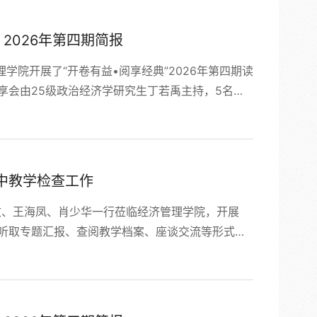
影响；...
2026年第四期简报
理学院开展了“开卷有益•阅享经典”2026年第四期读
享会由25级政治经济学研究生丁若禹主持，5名研
斯·诺斯《西方世界的兴起》，探讨西方经济增长的
享诺斯《经济史上的结构与变革》，解析制度变迁
《非均衡的中国经济》...
中教学检查工作
文、王海凤、肖少华一行莅临经济管理学院，开展
过听取专题汇报、查阅教学档案、座谈交流等形式，
致督导。胡伟华副院长围绕人工智能+教育改革创新
质量持续改进、院级督导工作成效、中青年教师能力
院在推进智能教学改革、...