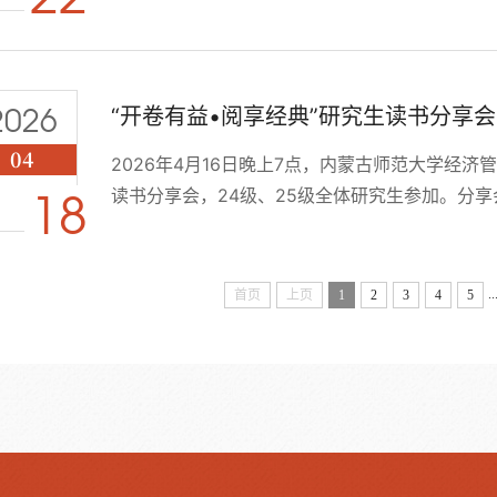
心议题深入交流，达成多项合作共识。座谈中，
培养成果，强调学院始终立足区域发展需求，致
人才，希望通过与金融机构深度合作，实现资源共享
2026
“开卷有益•阅享经典”研究生读书分享会 
04
2026年4月16日晚上7点，内蒙古师范大学经济
读书分享会，24级、25级全体研究生参加。分
18
历，重点强调研究生尤其是理论经济学研究生，
经典阅读能涵养青年精神品格、积累学识、塑造
明晰方向、锤炼心性。本次分享会由25级政治经济
..
首页
上页
1
2
3
4
5