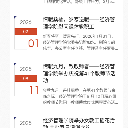
工精神文化生活，舒缓工作压力，3月5日
下午，经济管理学院开展“匠心育桃李 花艺
悦芳华”妇女节主题沙龙活动，学院女教职
情暖桑榆，岁寒送暖——经济管
工齐聚一堂，以花会友，共庆美好节日。
2026
活动现场花香萦绕，玫瑰、洋桔梗、小雏
理学院慰问退休教职工
02
菊等花材与花艺工具一应俱全。专业花艺
新春将至，暖意先行。2026年1月31日，
老师现场授课，从花材搭配、修剪技巧到
01
经济管理学院党委书记智如水、副院长胡
造型设计，进行细致讲解与实操示范，手
伟华、办公室主任李祯、管理系主任贾曼
把手指导大家制作花艺作品。创作过程
莉及工会成员杨艳、黄河组成慰问小组，
中，...
对策仁道尔吉、梁天祥、郭文观、曹霞等
情暖九月，致敬师者——经济管
10位我院退休教职工进行了走访慰问，为
2025
老教师们送上新春祝福与诚挚关怀。走访
理学院举办庆祝第41个教师节活
09
中，学院领导与退休教师促膝长谈，悉心
动
询问各位老教师的身体状况与生活起居，
11
向他们详细介绍学院近年来在学科建设、
金秋九月，丹桂飘香，在第41个教师节来
人才培养、科研发展等方面取得的工作成
临之际，经济管理学院于9 月 10日精心组
效以及未来的发展规划，...
织教师节慰问与教师荣休仪式两项暖心活
动，以实际行动向辛勤耕耘的教师们致以
节日的问候与崇高的敬意，传递学院大家
经济管理学院举办女教工插花活
庭的温情与关怀。鲜花赠恩师，温情暖一
2025
线清晨的阳光洒满校园，学院党委书记智
动 共赴春日浪漫之约