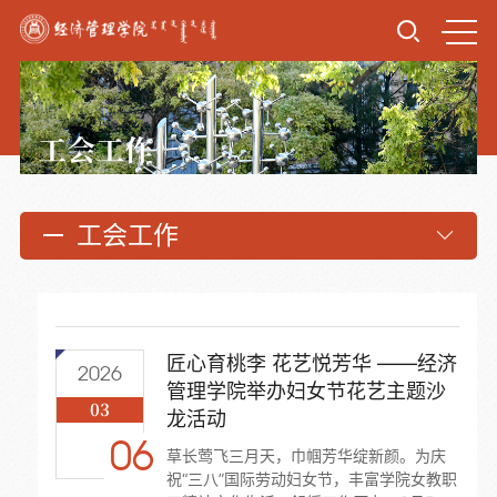
工会工作
工会工作
匠心育桃李 花艺悦芳华 ——经济
2026
管理学院举办妇女节花艺主题沙
03
龙活动
06
草长莺飞三月天，巾帼芳华绽新颜。为庆
祝“三八”国际劳动妇女节，丰富学院女教职