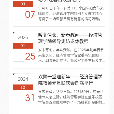
03
如水、副院长胡伟华、党委副书记、副院
3 月 6 日下午，在第 115 个国际妇女节来
长武韬带着精心准备的鲜花，亲切慰问坚
07
临前夕，经济管理学院特别为女教工精心
守在教学一线的教师们，“辛苦了！教师节
筹备了一场温馨且富有诗意的插花活动，
快乐！”一句句真挚的祝福，一束束娇艳的
活动在赛罕校区田楼802会议室中优雅启
鲜花，...
幕，为平日忙碌于教学与科研工作的女教
暖冬情长，新春慰问——经济管
工们提供了一个放松身心、享受艺术创作
2025
乐趣的惬意午后。参与活动的李老师兴奋
理学院领导走访退休教师
01
地表示：“平时工作节奏很快，很少有这样
岁末寒冬，年味渐浓。在2025年蛇年春节
悠闲的时光来做自己喜欢的事情。这次插
25
来临之际，经济管理学院党委书记智如
花活动不仅让我学会了新技能，更让我感
水、副院长胡伟华、办公室主任李祯及工
受到了学院对我们女教工的关爱，心情格
会主席杨艳等组成慰问小组，对策仁道尔
外愉悦。...
吉、梁天祥、郭文观、张润芝等9位我院退
欢聚一堂迎新年——经济管理学
休教师进行了走访慰问。慰问过程中，学
2024
院领导与退休教师们亲切交谈，向他们介
院教师元旦联欢会圆满举行
12
绍了过去一年学院在教学改革、科研成
岁序更替，华章日新。12月30日，在元旦
果、人才培养等方面取得的成绩，认真听
31
佳节来临之际，经济管理学院在盛乐校区
取他们对学院未来发展的宝贵意见和建
学院会议室成功举办了一场精彩纷呈的教
议，并叮嘱他们在寒冬时节要注意保暖，
师元旦联欢会，为忙碌一年的教职工们送
保重身...
上了温馨欢乐的节日祝福。下午六点，随