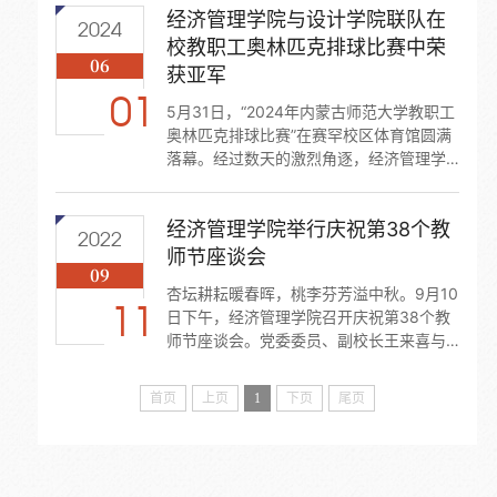
经济管理学院与设计学院联队在
着欢快的音乐响起，联欢会在主持人热情
2024
洋溢的开场中拉开帷幕。学院党委书记智
校教职工奥林匹克排球比赛中荣
06
如水向全体教职工致以诚挚的新年问候，
获亚军
对过去一年大家的辛勤付出给予高度肯
01
定，并展望新一年携手共进的美好愿景，
5月31日，“2024年内蒙古师范大学教职工
赢得阵阵热烈掌声。联欢会上，趣味游戏
奥林匹克排球比赛”在赛罕校区体育馆圆满
环...
落幕。经过数天的激烈角逐，经济管理学
院与设计学院组成的联队表现出色，最终
荣获亚军。此次比赛由校工会组织，旨在
经济管理学院举行庆祝第38个教
丰富教职工的课余生活，增强各学院之间
2022
的交流与合作。比赛吸引了全校23个学院
师节座谈会
09
的积极参与，各参赛队伍精心准备，赛场
杏坛耕耘暖春晖，桃李芬芳溢中秋。9月10
上各显风采。经济管理学院与设计学院联
11
日下午，经济管理学院召开庆祝第38个教
队在比赛中展现了高度的团队合作和坚韧
师节座谈会。党委委员、副校长王来喜与
的拼搏精神。比赛伊始，他们便以默契...
全院教师欢聚一堂，话佳绩、叙师情，畅
谈为师之道、共话事业发展。学院领导班
首页
上页
1
下页
尾页
子成员与全体教师参加座谈会。会议由智
如水主持。王来喜充分肯定了经济管理学
院自建院以来取得的成绩，并向学院教师
致以节日问候和美好祝愿。他指出，每一