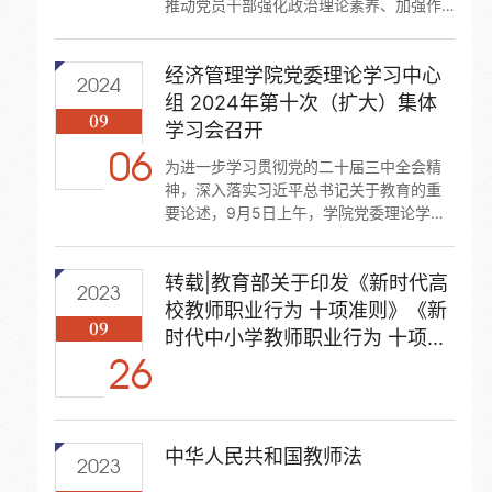
推动党员干部强化政治理论素养、加强作
风建设。5月8日上午，学院党委理论学习
中心组2025年第四次（扩大）集体学习会
经济管理学院党委理论学习中心
在赛罕校区田家炳教育书院楼728会议室召
2024
开。学院领导班子成员、党委委员、各党
组 2024年第十次（扩大）集体
09
支部书记参加会议，会议由学院党委书记
学习会召开
智如水主持。会议首先围绕深入贯彻中央
06
八项规定精神学习教育开展专题学习研
为进一步学习贯彻党的二十届三中全会精
讨，原原本本学习了《习近平关于加强党
神，深入落实习近平总书记关于教育的重
的作风建设论述摘编》...
要论述，9月5日上午，学院党委理论学习
中心组2024年第十次（扩大）集体学习会
在盛乐校区学院楼C503会议室召开。会议
转载|教育部关于印发《新时代高
由学院党委书记智如水主持，学院领导班
2023
子成员、党委委员、各党支部书记参加会
校教师职业行为 十项准则》《新
09
议。会议传达学习了《中共中央国务院关
时代中小学教师职业行为 十项...
于弘扬教育家精神 加强新时代高素质专业
26
化教师队伍建设的意见》全文，学习了8月
23日中共中央政治局关于审议《进一步...
中华人民共和国教师法
2023