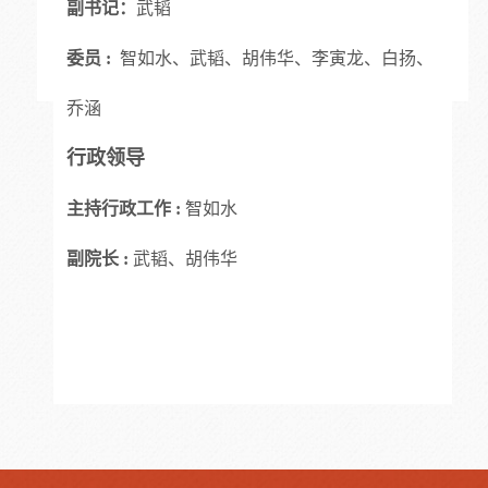
武
韬
副书记：
武
韬、
委员 :
智如水、
胡伟华、李寅龙、白扬、
乔涵
行政领导
主持行政工作 :
智如水
武
韬、
副院长 :
胡伟华