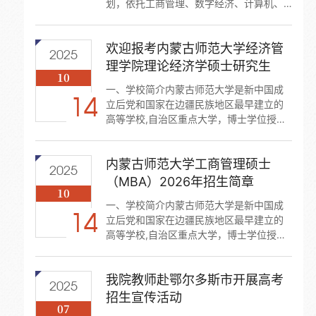
划，依托工商管理、数字经济、计算机、
公共管理多学科交叉优势，我院全新开设
养老机构运营与数字化特色微专业，面向
欢迎报考内蒙古师范大学经济管
全校大二及以上本科生开放招生，打造养
2025
老产业数字化复合型紧缺人才培养通道。
理学院理论经济学硕士研究生
10
一、专业核心定位本微专业为交叉型特色
一、学校简介内蒙古师范大学是新中国成
方向，区别于传统康养护理专业，主打经
14
立后党和国家在边疆民族地区最早建立的
管运营 + 数字技术融合培养。构建 “理论授
高等学校,自治区重点大学，博士学位授予
课 + 实景实训 + 岗位见习” 一体化体
单位，全国首批硕士学位授予单位。学校
系，...
现有博士学位授权一级学科10个，博士后
内蒙古师范大学工商管理硕士
科研流动站3个，硕士学位授权一级学科26
2025
个，硕士专业学位类别18种。2008年成为
（MBA）2026年招生简章
10
开展优秀应届本科毕业生推荐免试攻读硕
一、学校简介内蒙古师范大学是新中国成
士学位研究生工作的高等学校。二、学院
14
立后党和国家在边疆民族地区最早建立的
简介内蒙古师范大学经济管理学院成立于
高等学校,自治区重点大学，博士学位授予
2006年6月。学院现开设经济学、经济与
单位，全国首批硕士学位授予单位。学校
金融、...
现有博士学位授权一级学科10个，博士后
我院教师赴鄂尔多斯市开展高考
科研流动站3个，硕士学位授权一级学科26
2025
个，硕士专业学位类别18种。2008年成为
招生宣传活动
07
开展优秀应届本科毕业生推荐免试攻读硕