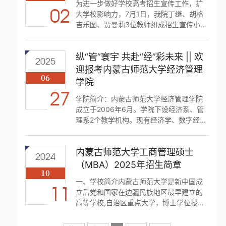
为进一步做好学校高考招生宣传工作，扩
士学位研究生工作的高等学校。二、学院
02
大学校影响力，7月1日，我院丁继、胡格
简介内蒙古师范大学经济管理学院成立于
吉乐图、贾曼莉3位教师组成招生宣传小
2006年6月。学院现开设经济学、经济与
组，奔赴鄂尔多斯市3所高中开展高考招生
金融、...
宣传活动，为考生和家长提供全面、准确
纵“管”寰宇 共赴“经”彩未来 || 欢
的招生信息与报考指导。本次招生宣传活
2025
动，3位教师深入鄂尔多斯市蒙古族中学、
迎报考内蒙古师范大学经济管理
06
鄂尔多斯市衡水中学、鄂尔多斯市景泰中
学院
学，通过举办招生宣讲会、招生座谈会、
27
深入填报志愿现场等多种形式，与考生及
学院简介：内蒙古师范大学经济管理学院
家长进行面对面交流。宣讲会上，教师们
成立于2006年6月。学院下设经济系、管
详细介绍了内蒙古师范大学的办学历史、...
理系2个教学机构。现有经济学、数字经
济、人力资源管理、会计学、工商管理5个
本科专业。经济学专业为国家级一流本科
内蒙古师范大学工商管理硕士
专业建设点，人力资源管理专业为自治区
2024
级一流本科专业点。现有3门自治区精品课
（MBA）2025年招生简章
10
程，1门自治区精品在线开放课程，2门自
​一、学校简介内蒙古师范大学是新中国成
治区一流虚拟仿真实验课程，1项自治区教
11
立后党和国家在边疆民族地区最早建立的
学成果奖，1个自治区级教学团队。1981年
高等学校,自治区重点大学，博士学位授予
获批政治经济学硕士学位授权点，是国内
权单位，全国首批硕士学位授予权单位。
最早获批的硕士学位授权点之一，...
学校现有博士学位授权一级学科8个，博士